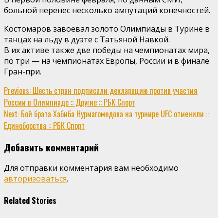
больной перенес несколько ампутаций конечностей.
Костомаров завоевал золото Олимпиады в Турине в
танцах на льду в дуэте с Татьяной Навкой.
В их активе также две победы на чемпионатах мира,
по три — на чемпионатах Европы, России и в финале
Гран-при.
Continue
Previous:
Шесть стран подписали декларацию против участия
России в Олимпиаде :: Другие :: РБК Спорт
Reading
Next:
Бой брата Хабиба Нурмагомедова на турнире UFC отменили ::
Единоборства :: РБК Спорт
Добавить комментарий
Для отправки комментария вам необходимо
авторизоваться
.
Related Stories