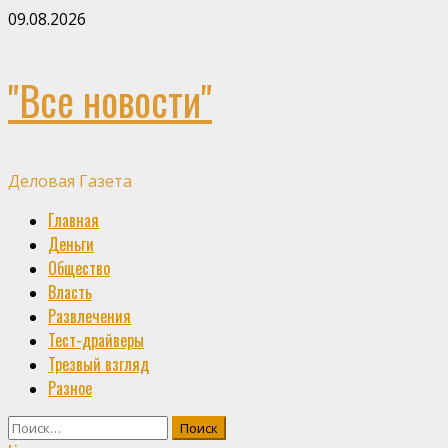
Skip
09.08.2026
to
content
"Все новости"
Деловая Газета
Primary
Главная
Menu
Деньги
Общество
Власть
Развлечения
Тест-драйверы
Трезвый взгляд
Разное
Найти: