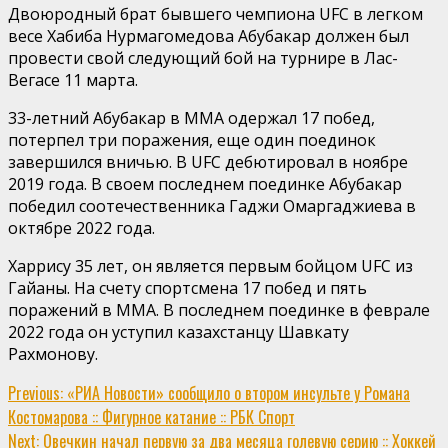
Двоюродный брат бывшего чемпиона UFC в легком
весе Хабиба Нурмагомедова Абубакар должен был
провести свой следующий бой на турнире в Лас-
Вегасе 11 марта.
33-летний Абубакар в ММА одержал 17 побед,
потерпел три поражения, еще один поединок
завершился вничью. В UFC дебютировал в ноябре
2019 года. В своем последнем поединке Абубакар
победил соотечественника Гаджи Омаргаджиева в
октябре 2022 года.
Харрису 35 лет, он является первым бойцом UFC из
Гайаны. На счету спортсмена 17 побед и пять
поражений в ММА. В последнем поединке в феврале
2022 года он уступил казахстанцу Шавкату
Рахмонову.
Continue
Previous:
«РИА Новости» сообщило о втором инсульте у Романа
Костомарова :: Фигурное катание :: РБК Спорт
Reading
Next:
Овечкин начал первую за два месяца голевую серию :: Хоккей