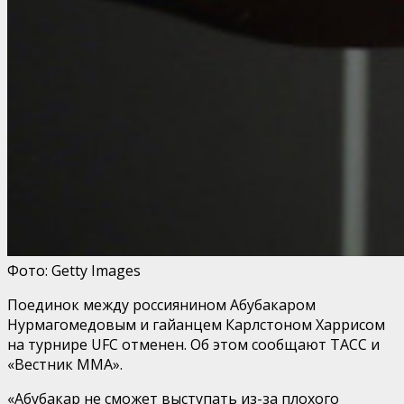
Фото: Getty Images
Поединок между россиянином Абубакаром
Нурмагомедовым и гайанцем Карлстоном Харрисом
на турнире UFC отменен. Об этом сообщают ТАСС и
«Вестник ММА».
«Абубакар не сможет выступать из-за плохого