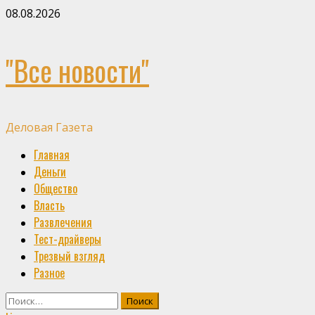
Skip
08.08.2026
to
content
"Все новости"
Деловая Газета
Primary
Главная
Menu
Деньги
Общество
Власть
Развлечения
Тест-драйверы
Трезвый взгляд
Разное
Найти: