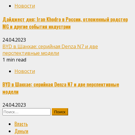
Новости
Дайджест дня: Iran Khodro в России, отложенный родстер
MG и другие события индустрии
24.04.2023
BYD в Шанхае: серийная Denza N7 и две
перспективные модели
1 min read
Новости
BYD в Шанхае: серийная Denza N7 и две перспективные
модели
24.04.2023
Найти:
Власть
Деньги