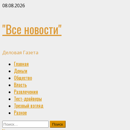
Skip
08.08.2026
to
content
"Все новости"
Деловая Газета
Primary
Главная
Menu
Деньги
Общество
Власть
Развлечения
Тест-драйверы
Трезвый взгляд
Разное
Найти: