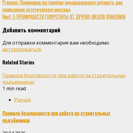
Continue
Previous:
Преимущества покупки инновационного аппарата для
проведения эстетического массажа
Reading
Next:
5 ПРЕИМУЩЕСТВ ГОФРОТАРЫ ОТ ДРУГИХ ВИДОВ УПАКОВКИ
Добавить комментарий
Для отправки комментария вам необходимо
авторизоваться
.
Related Stories
Правила безопасности при работе на строительных
подъёмниках
1 min read
Разное
Правила безопасности при работе на строительных
подъёмниках