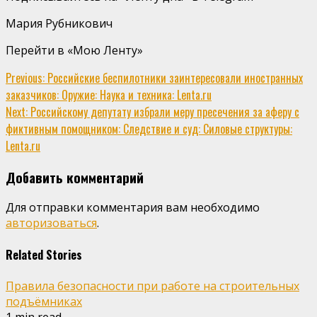
Мария Рубникович
Перейти в «Мою Ленту»
Continue
Previous:
Российские беспилотники заинтересовали иностранных
заказчиков: Оружие: Наука и техника: Lenta.ru
Reading
Next:
Российскому депутату избрали меру пресечения за аферу с
фиктивным помощником: Следствие и суд: Силовые структуры:
Lenta.ru
Добавить комментарий
Для отправки комментария вам необходимо
авторизоваться
.
Related Stories
Правила безопасности при работе на строительных
подъёмниках
1 min read