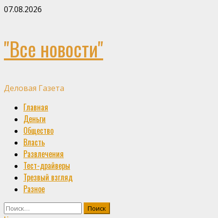
Skip
07.08.2026
to
content
"Все новости"
Деловая Газета
Primary
Главная
Menu
Деньги
Общество
Власть
Развлечения
Тест-драйверы
Трезвый взгляд
Разное
Найти: