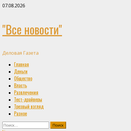
Skip
07.08.2026
to
content
"Все новости"
Деловая Газета
Primary
Главная
Menu
Деньги
Общество
Власть
Развлечения
Тест-драйверы
Трезвый взгляд
Разное
Найти: