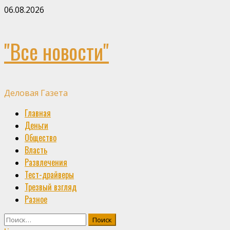
Skip
06.08.2026
to
content
"Все новости"
Деловая Газета
Primary
Главная
Menu
Деньги
Общество
Власть
Развлечения
Тест-драйверы
Трезвый взгляд
Разное
Найти: