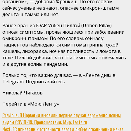
организм», — добавил Фрэнкиш. По его словам,
сейчас ученые не знают, опаснее омикрон-штамм
дельта-штамма или нет.
Ранее врач из ЮАР Унбен Пиллэй (Unben Pillay)
описал симптомы, проявляющиеся при заболевании
омикрон-штаммом. По его словам, сейчас у
пациентов наблюдаются симптомы гриппа, сухой
кашель, лихорадка, ночная потливость и ломота в
теле. Пиллэй добавил, что эти симптомы отмечались
и в другие волны пандемии.
Только то, что важно для вас, — в «Ленте дня» в
Telegram. Подписывайтесь
Николай Чигасов
Перейти в «Мою Ленту»
Continue
Previous:
В Норвегии выявили первые случаи заражения новым
видом COVID-19: Происшествия: Мир: Lenta.ru
Reading
Next:
ЕС призвали к готовности ввести любые ограничения из-за