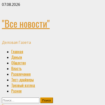
Skip
07.08.2026
to
content
"Все новости"
Деловая Газета
Primary
Главная
Menu
Деньги
Общество
Власть
Развлечения
Тест-драйверы
Трезвый взгляд
Разное
Найти: