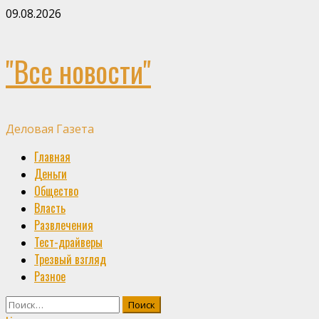
Skip
09.08.2026
to
content
"Все новости"
Деловая Газета
Primary
Главная
Menu
Деньги
Общество
Власть
Развлечения
Тест-драйверы
Трезвый взгляд
Разное
Найти: