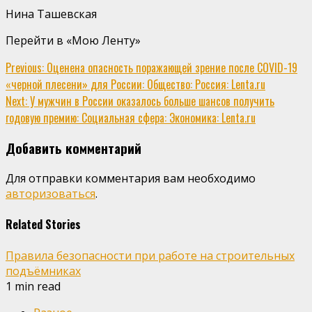
Нина Ташевская
Перейти в «Мою Ленту»
Continue
Previous:
Оценена опасность поражающей зрение после COVID-19
«черной плесени» для России: Общество: Россия: Lenta.ru
Reading
Next:
У мужчин в России оказалось больше шансов получить
годовую премию: Социальная сфера: Экономика: Lenta.ru
Добавить комментарий
Для отправки комментария вам необходимо
авторизоваться
.
Related Stories
Правила безопасности при работе на строительных
подъёмниках
1 min read