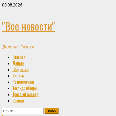
Skip
08.08.2026
to
content
"Все новости"
Деловая Газета
Primary
Главная
Menu
Деньги
Общество
Власть
Развлечения
Тест-драйверы
Трезвый взгляд
Разное
Найти: