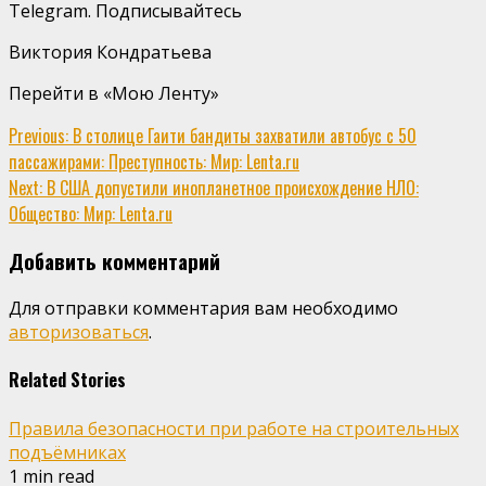
Telegram. Подписывайтесь
Виктория Кондратьева
Перейти в «Мою Ленту»
Continue
Previous:
В столице Гаити бандиты захватили автобус с 50
пассажирами: Преступность: Мир: Lenta.ru
Reading
Next:
В США допустили инопланетное происхождение НЛО:
Общество: Мир: Lenta.ru
Добавить комментарий
Для отправки комментария вам необходимо
авторизоваться
.
Related Stories
Правила безопасности при работе на строительных
подъёмниках
1 min read