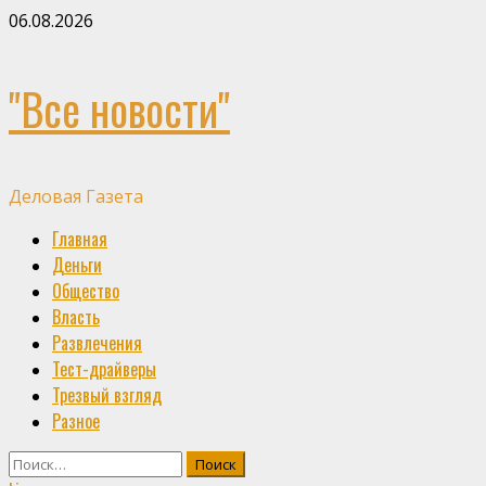
Skip
06.08.2026
to
content
"Все новости"
Деловая Газета
Primary
Главная
Menu
Деньги
Общество
Власть
Развлечения
Тест-драйверы
Трезвый взгляд
Разное
Найти: