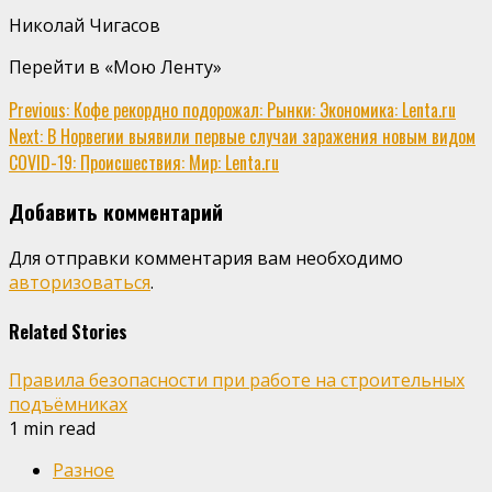
Николай Чигасов
Перейти в «Мою Ленту»
Continue
Previous:
Кофе рекордно подорожал: Рынки: Экономика: Lenta.ru
Next:
В Норвегии выявили первые случаи заражения новым видом
Reading
COVID-19: Происшествия: Мир: Lenta.ru
Добавить комментарий
Для отправки комментария вам необходимо
авторизоваться
.
Related Stories
Правила безопасности при работе на строительных
подъёмниках
1 min read
Разное