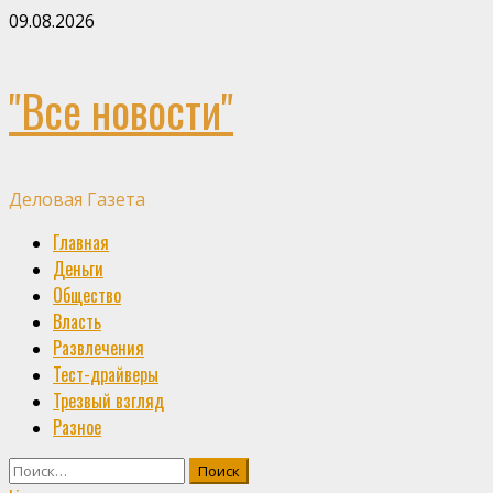
Skip
09.08.2026
to
content
"Все новости"
Деловая Газета
Primary
Главная
Menu
Деньги
Общество
Власть
Развлечения
Тест-драйверы
Трезвый взгляд
Разное
Найти: