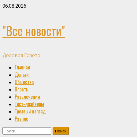
Skip
06.08.2026
to
content
"Все новости"
Деловая Газета
Primary
Главная
Menu
Деньги
Общество
Власть
Развлечения
Тест-драйверы
Трезвый взгляд
Разное
Найти: