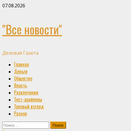
Skip
07.08.2026
to
content
"Все новости"
Деловая Газета
Primary
Главная
Menu
Деньги
Общество
Власть
Развлечения
Тест-драйверы
Трезвый взгляд
Разное
Найти: