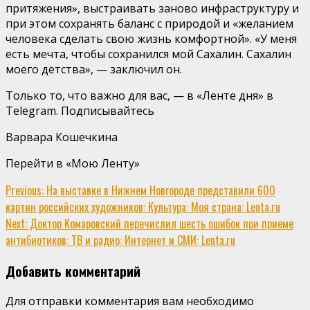
притяжения», выстраивать заново инфраструктуру и
при этом сохранять баланс с природой и «желанием
человека сделать свою жизнь комфортной». «У меня
есть мечта, чтобы сохранился мой Сахалин. Сахалин
моего детства», — заключил он.
Только то, что важно для вас, — в «Ленте дня» в
Telegram. Подписывайтесь
Варвара Кошечкина
Перейти в «Мою Ленту»
Continue
Previous:
На выставке в Нижнем Новгороде представили 600
картин российских художников: Культура: Моя страна: Lenta.ru
Reading
Next:
Доктор Комаровский перечислил шесть ошибок при приеме
антибиотиков: ТВ и радио: Интернет и СМИ: Lenta.ru
Добавить комментарий
Для отправки комментария вам необходимо