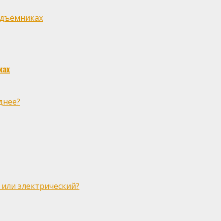
одъёмниках
ках
днее?
 или электрический?