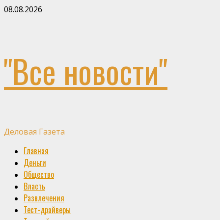
Skip
08.08.2026
to
content
"Все новости"
Деловая Газета
Primary
Главная
Menu
Деньги
Общество
Власть
Развлечения
Тест-драйверы