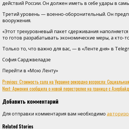
действий России. Он должен иметь в себе удары в са
Третий уровень — военно-оборонительный. Он предпо
вооружения.
«Этот трехуровневый пакет сдерживания наполняется 
то готов разрабатывать экономические меры, а кто-то
Только то, что важно для вас, — в «Ленте дня» в Tele
София Сарджвеладзе
Перейти в «Мою Ленту»
Continue
Previous:
Стоимость сала на Украине рекордно возросла: Социальная 
Next:
Армения сообщила о новой перестрелке на границе с Азербайдж
Reading
Добавить комментарий
Для отправки комментария вам необходимо
авторизо
Related Stories