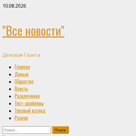
Skip
10.08.2026
to
content
"Все новости"
Деловая Газета
Primary
Главная
Menu
Деньги
Общество
Власть
Развлечения
Тест-драйверы
Трезвый взгляд
Разное
Найти: