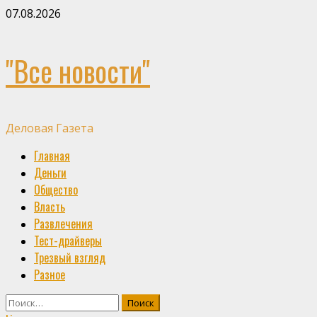
Skip
07.08.2026
to
content
"Все новости"
Деловая Газета
Primary
Главная
Menu
Деньги
Общество
Власть
Развлечения
Тест-драйверы
Трезвый взгляд
Разное
Найти: