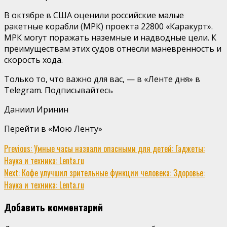
В октябре в США оценили российские малые
ракетные корабли (МРК) проекта 22800 «Каракурт».
МРК могут поражать наземные и надводные цели. К
преимуществам этих судов отнесли маневренность и
скорость хода.
Только то, что важно для вас, — в «Ленте дня» в
Telegram. Подписывайтесь
Даниил Иринин
Перейти в «Мою Ленту»
Continue
Previous:
Умные часы назвали опасными для детей: Гаджеты:
Наука и техника: Lenta.ru
Reading
Next:
Кофе улучшил зрительные функции человека: Здоровье:
Наука и техника: Lenta.ru
Добавить комментарий