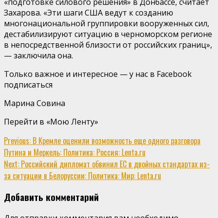
«подготовке силового решения» в Донбассе, считает
Захарова. «Эти шаги США ведут к созданию
многонациональной группировки вооруженных сил,
дестабилизируют ситуацию в черноморском регионе
в непосредственной близости от российских границ»,
— заключила она.
Только важное и интересное — у нас в Facebook
подписаться
Марина Совина
Перейти в «Мою Ленту»
Continue
Previous:
В Кремле оценили возможность еще одного разговора
Путина и Меркель: Политика: Россия: Lenta.ru
Reading
Next:
Российский дипломат обвинил ЕС в двойных стандартах из-
за ситуации в Белоруссии: Политика: Мир: Lenta.ru
Добавить комментарий