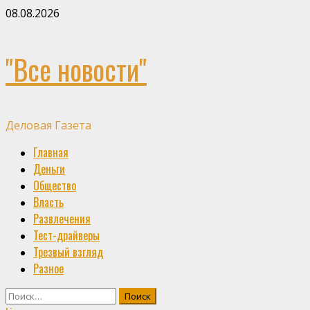
Skip
08.08.2026
to
content
"Все новости"
Деловая Газета
Primary
Главная
Menu
Деньги
Общество
Власть
Развлечения
Тест-драйверы
Трезвый взгляд
Разное
Найти: