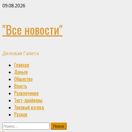
Skip
09.08.2026
to
content
"Все новости"
Деловая Газета
Primary
Главная
Menu
Деньги
Общество
Власть
Развлечения
Тест-драйверы
Трезвый взгляд
Разное
Найти: