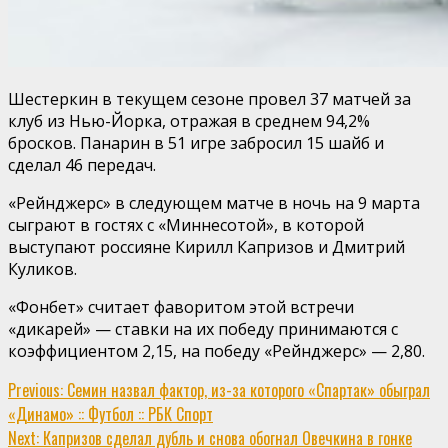
Шестеркин в текущем сезоне провел 37 матчей за
клуб из Нью-Йорка, отражая в среднем 94,2%
бросков. Панарин в 51 игре забросил 15 шайб и
сделал 46 передач.
«Рейнджерс» в следующем матче в ночь на 9 марта
сыграют в гостях с «Миннесотой», в которой
выступают россияне Кирилл Капризов и Дмитрий
Куликов.
«Фонбет» считает фаворитом этой встречи
«дикарей» — ставки на их победу принимаются с
коэффициентом 2,15, на победу «Рейнджерс» — 2,80.
Continue
Previous:
Семин назвал фактор, из-за которого «Спартак» обыграл
«Динамо» :: Футбол :: РБК Спорт
Reading
Next:
Капризов сделал дубль и снова обогнал Овечкина в гонке