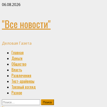
Skip
06.08.2026
to
content
"Все новости"
Деловая Газета
Primary
Главная
Menu
Деньги
Общество
Власть
Развлечения
Тест-драйверы
Трезвый взгляд
Разное
Найти: