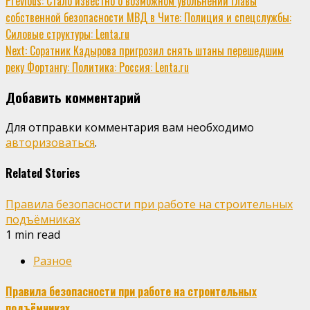
Continue
Previous:
Стало известно о возможном увольнении главы
собственной безопасности МВД в Чите: Полиция и спецслужбы:
Reading
Силовые структуры: Lenta.ru
Next:
Соратник Кадырова пригрозил снять штаны перешедшим
реку Фортангу: Политика: Россия: Lenta.ru
Добавить комментарий
Для отправки комментария вам необходимо
авторизоваться
.
Related Stories
Правила безопасности при работе на строительных
подъёмниках
1 min read
Разное
Правила безопасности при работе на строительных
подъёмниках