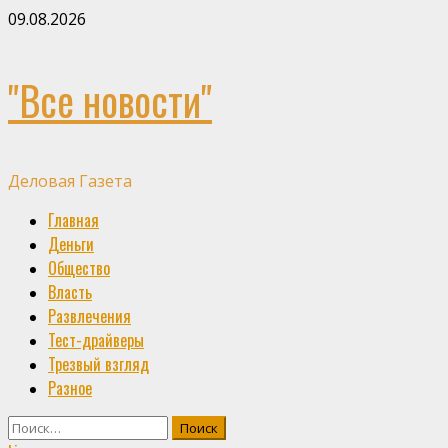
Skip
09.08.2026
to
content
"Все новости"
Деловая Газета
Primary
Главная
Menu
Деньги
Общество
Власть
Развлечения
Тест-драйверы
Трезвый взгляд
Разное
Найти: