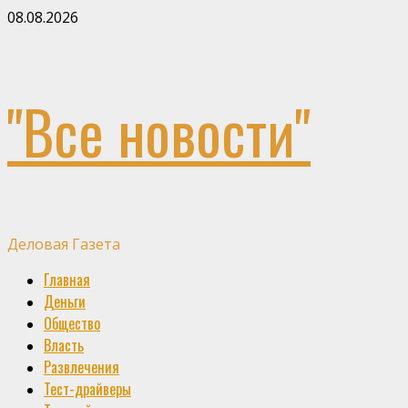
Skip
08.08.2026
to
content
"Все новости"
Деловая Газета
Primary
Главная
Menu
Деньги
Общество
Власть
Развлечения
Тест-драйверы