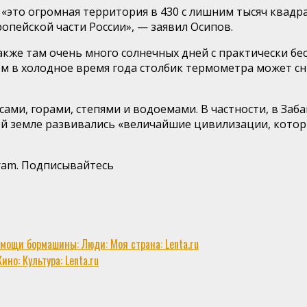
 «это огромная территория в 430 с лишним тысяч квадр
ропейской части России», — заявил Осипов.
также там очень много солнечных дней с практически б
ом в холодное время года столбик термометра может сн
ами, горами, степями и водоемами. В частности, в Заб
ой земле развивались «величайшие цивилизации, кото
gram. Подписывайтесь
мощи бормашины: Люди: Моя страна: Lenta.ru
но: Культура: Lenta.ru