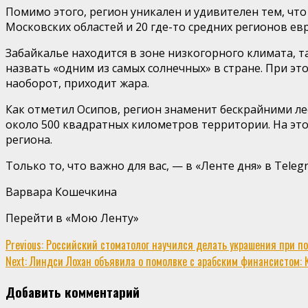
Помимо этого, регион уникален и удивителен тем, что
Московских областей и 20 где-то средних регионов ев
Забайкалье находится в зоне низкогорного климата, 
назвать «одним из самых солнечных» в стране. При эт
наоборот, приходит жара.
Как отметил Осипов, регион знаменит бескрайними лес
около 500 квадратных километров территории. На эт
региона.
Только то, что важно для вас, — в «Ленте дня» в Tele
Варвара Кошечкина
Перейти в «Мою Ленту»
Continue
Previous:
Российский стоматолог научился делать украшения при по
Next:
Линдси Лохан объявила о помолвке с арабским финансистом: Ки
Reading
Добавить комментарий