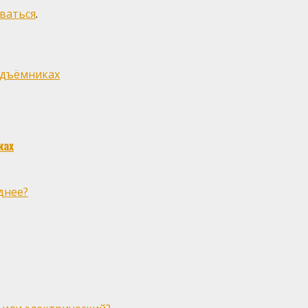
ваться
.
одъёмниках
ках
днее?