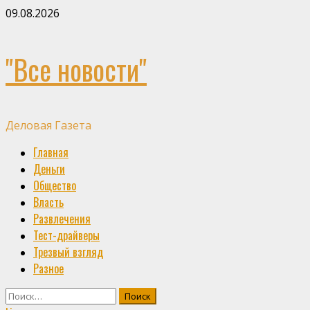
Skip
09.08.2026
to
content
"Все новости"
Деловая Газета
Primary
Главная
Menu
Деньги
Общество
Власть
Развлечения
Тест-драйверы
Трезвый взгляд
Разное
Найти: