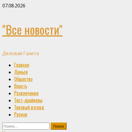
Skip
07.08.2026
to
content
"Все новости"
Деловая Газета
Primary
Главная
Menu
Деньги
Общество
Власть
Развлечения
Тест-драйверы
Трезвый взгляд
Разное
Найти: