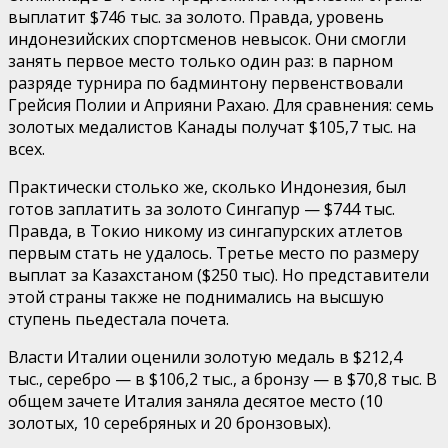
выплатит $746 тыс. за золото. Правда, уровень
индонезийских спортсменов невысок. Они смогли
занять первое место только один раз: в парном
разряде турнира по бадминтону первенствовали
Грейсия Полии и Априяни Рахаю. Для сравнения: семь
золотых медалистов Канады получат $105,7 тыс. на
всех.
Практически столько же, сколько Индонезия, был
готов заплатить за золото Сингапур — $744 тыс.
Правда, в Токио никому из сингапурских атлетов
первым стать не удалось. Третье место по размеру
выплат за Казахстаном ($250 тыс). Но представители
этой страны также не поднимались на высшую
ступень пьедестала почета.
Власти Италии оценили золотую медаль в $212,4
тыс., серебро — в $106,2 тыс., а бронзу — в $70,8 тыс. В
общем зачете Италия заняла десятое место (10
золотых, 10 серебряных и 20 бронзовых).