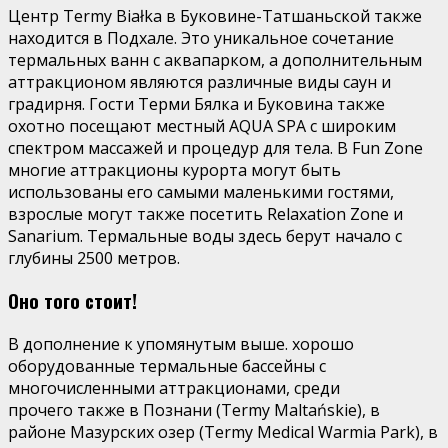
Центр Termy Białka в Буковине-Татшаньской также
находится в Подхале. Это уникальное сочетание
термальных ванн с аквапарком, а дополнительным
аттракционом являются различные виды саун и
градирня. Гости Терми Бялка и Буковина также
охотно посещают местный AQUA SPA с широким
спектром массажей и процедур для тела. В Fun Zone
многие аттракционы курорта могут быть
использованы его самыми маленькими гостями,
взрослые могут также посетить Relaxation Zone и
Sanarium. Термальные воды здесь берут начало с
глубины 2500 метров.
Оно того стоит!
В дополнение к упомянутым выше. хорошо
оборудованные термальные бассейны с
многочисленными аттракционами, среди
прочего также в Познани (Termy Maltańskie), в
районе Мазурских озер (Termy Medical Warmia Park), в