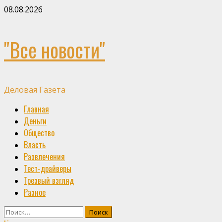
Skip
08.08.2026
to
content
"Все новости"
Деловая Газета
Primary
Главная
Menu
Деньги
Общество
Власть
Развлечения
Тест-драйверы
Трезвый взгляд
Разное
Найти: