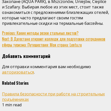
Закопане (AQUA PARK), в Mszczonów, Uniejów, Cieplice
и Szaflary. Выбирая любое из этих мест, стоит также
ознакомиться с предложениями близлежащих отелей,
которые часто предлагают своим гостям
привлекательные скидки на термальные бассейны.
Continue
Previous:
Какие методы резки стальных листов?
Next:
В Дагестане откроют колледж для подготовки сотрудников
Reading
сферы туризма: Путешествия: Моя страна: Lenta.ru
Добавить комментарий
Для отправки комментария вам необходимо
авторизоваться
.
Related Stories
Правила безопасности при работе на строительных
подъёмниках
1 min read