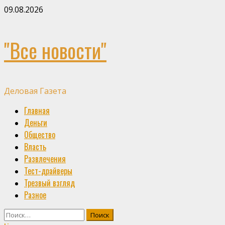
Skip
09.08.2026
to
content
"Все новости"
Деловая Газета
Primary
Главная
Menu
Деньги
Общество
Власть
Развлечения
Тест-драйверы
Трезвый взгляд
Разное
Найти: