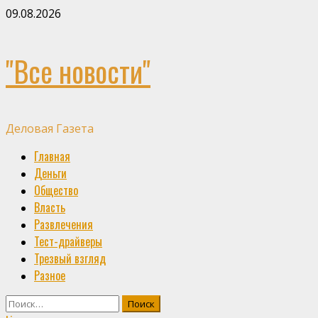
Skip
09.08.2026
to
content
"Все новости"
Деловая Газета
Primary
Главная
Menu
Деньги
Общество
Власть
Развлечения
Тест-драйверы
Трезвый взгляд
Разное
Найти: