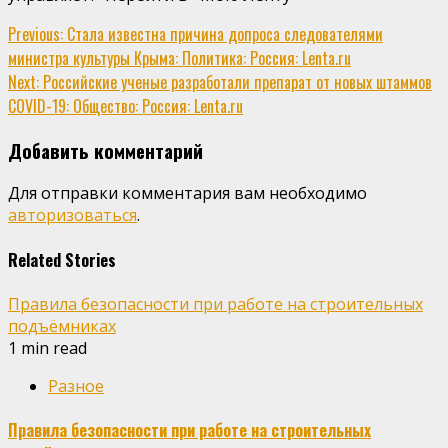
Continue
Previous:
Стала известна причина допроса следователями
министра культуры Крыма: Политика: Россия: Lenta.ru
Reading
Next:
Российские ученые разработали препарат от новых штаммов
COVID-19: Общество: Россия: Lenta.ru
Добавить комментарий
Для отправки комментария вам необходимо
авторизоваться
.
Related Stories
Правила безопасности при работе на строительных
подъёмниках
1 min read
Разное
Правила безопасности при работе на строительных