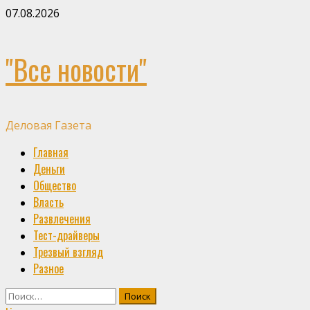
Skip
07.08.2026
to
content
"Все новости"
Деловая Газета
Primary
Главная
Menu
Деньги
Общество
Власть
Развлечения
Тест-драйверы
Трезвый взгляд
Разное
Найти: