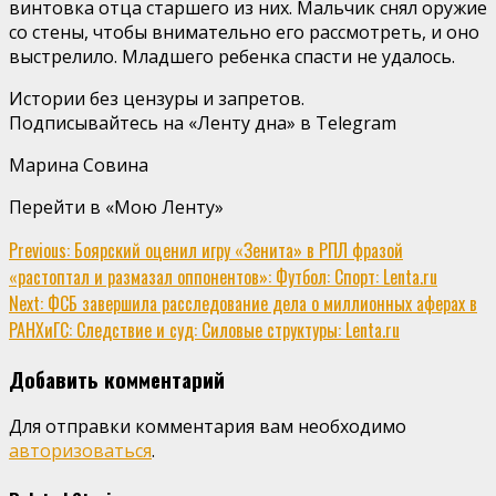
винтовка отца старшего из них. Мальчик снял оружие
со стены, чтобы внимательно его рассмотреть, и оно
выстрелило. Младшего ребенка спасти не удалось.
Истории без цензуры и запретов.
Подписывайтесь на «Ленту дна» в Telegram
Марина Совина
Перейти в «Мою Ленту»
Continue
Previous:
Боярский оценил игру «Зенита» в РПЛ фразой
«растоптал и размазал оппонентов»: Футбол: Спорт: Lenta.ru
Reading
Next:
ФСБ завершила расследование дела о миллионных аферах в
РАНХиГС: Следствие и суд: Силовые структуры: Lenta.ru
Добавить комментарий
Для отправки комментария вам необходимо
авторизоваться
.