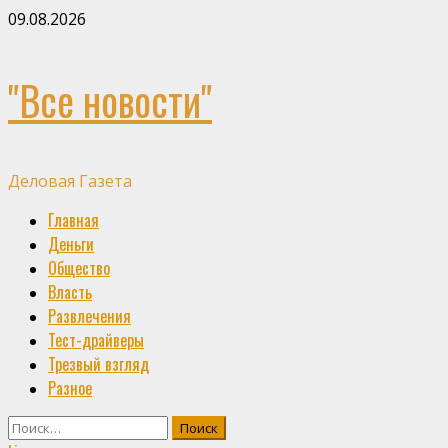
Skip
09.08.2026
to
content
"Все новости"
Деловая Газета
Primary
Главная
Menu
Деньги
Общество
Власть
Развлечения
Тест-драйверы
Трезвый взгляд
Разное
Найти: