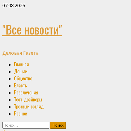
Skip
07.08.2026
to
content
"Все новости"
Деловая Газета
Primary
Главная
Menu
Деньги
Общество
Власть
Развлечения
Тест-драйверы
Трезвый взгляд
Разное
Найти: