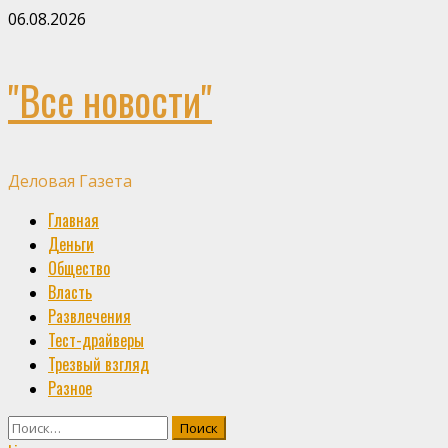
Skip
06.08.2026
to
content
"Все новости"
Деловая Газета
Primary
Главная
Menu
Деньги
Общество
Власть
Развлечения
Тест-драйверы
Трезвый взгляд
Разное
Найти: