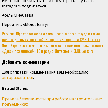
Не только почитать, но и посмотреть — у нас в
Instagram подписаться
Асель Минбаева
Перейти в «Мою Ленту»
Continue
Previous:
Юрист рассказал о законности запроса государствами
личных данных у соцсетей: Интернет: Интернет и СМИ: Lenta.ru
Reading
Next:
Харламов высмеял отказавшуюся от нижнего белья героиню
«Давай поженимся!»: ТВ и радио: Интернет и СМИ: Lenta.ru
Добавить комментарий
Для отправки комментария вам необходимо
авторизоваться
.
Related Stories
Правила безопасности при работе на строительных
подъёмниках