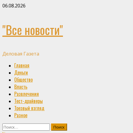
Skip
06.08.2026
to
content
"Все новости"
Деловая Газета
Primary
Главная
Menu
Деньги
Общество
Власть
Развлечения
Тест-драйверы
Трезвый взгляд
Разное
Найти: