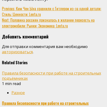
Continue
Previous:
Ким Чен Ына сравнили с Гитлером из-за одной детали:
Стиль: Ценности: Lenta.ru
Reading
Next:
Половина россиян призналась в желании пересесть на
электромобили: Рынки: Экономика: Lenta.ru
Добавить комментарий
Для отправки комментария вам необходимо
авторизоваться
.
Related Stories
Правила безопасности при работе на строительных
подъёмниках
1 min read
Разное
Правила безопасности при работе на строительных