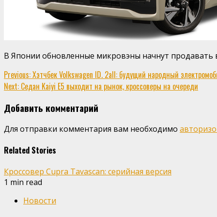
В Японии обновленные микровэны начнут продавать в
Continue
Previous:
Хэтчбек Volkswagen ID. 2all: будущий народный электромо
Next:
Седан Kaiyi E5 выходит на рынок, кроссоверы на очереди
Reading
Добавить комментарий
Для отправки комментария вам необходимо
авторизо
Related Stories
Кроссовер Cupra Tavascan: серийная версия
1 min read
Новости