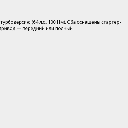
урбоверсию (64 л.с., 100 Нм). Оба оснащены стартер-
, привод — передний или полный.