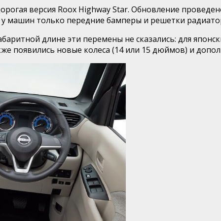
дорогая версия Roox Highway Star. Обновление проведе
 у машин только передние бамперы и решетки радиатор
абаритной длине эти перемены не сказались: для японс
акже появились новые колеса (14 или 15 дюймов) и доп