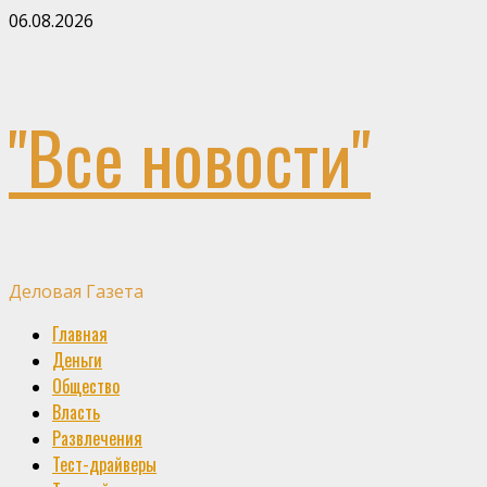
Skip
06.08.2026
to
content
"Все новости"
Деловая Газета
Primary
Главная
Menu
Деньги
Общество
Власть
Развлечения
Тест-драйверы