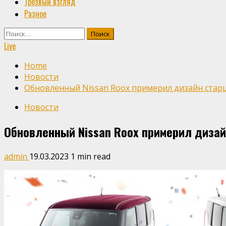
Трезвый взгляд
Разное
Найти:
Live
Home
Новости
Обновленный Nissan Roox примерил дизайн стар
Новости
Обновленный Nissan Roox примерил диза
admin
19.03.2023
1 min read