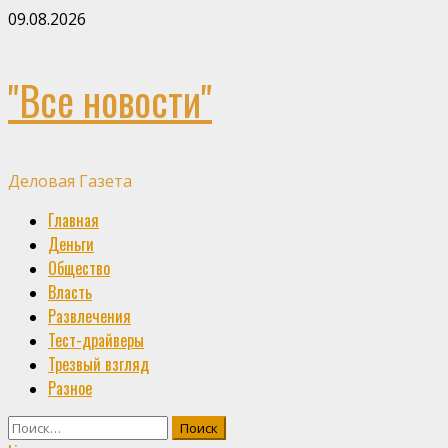
Skip
09.08.2026
to
content
"Все новости"
Деловая Газета
Primary
Главная
Menu
Деньги
Общество
Власть
Развлечения
Тест-драйверы
Трезвый взгляд
Разное
Найти: