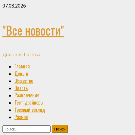
Skip
07.08.2026
to
content
"Все новости"
Деловая Газета
Primary
Главная
Menu
Деньги
Общество
Власть
Развлечения
Тест-драйверы
Трезвый взгляд
Разное
Найти: