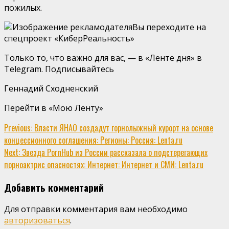
пожилых.
Вы переходите на
спецпроект «КиберРеальность»
Только то, что важно для вас, — в «Ленте дня» в
Telegram. Подписывайтесь
Геннадий Сходненский
Перейти в «Мою Ленту»
Continue
Previous:
Власти ЯНАО создадут горнолыжный курорт на основе
концессионного соглашения: Регионы: Россия: Lenta.ru
Reading
Next:
Звезда PornHub из России рассказала о подстерегающих
порноактрис опасностях: Интернет: Интернет и СМИ: Lenta.ru
Добавить комментарий
Для отправки комментария вам необходимо
авторизоваться
.