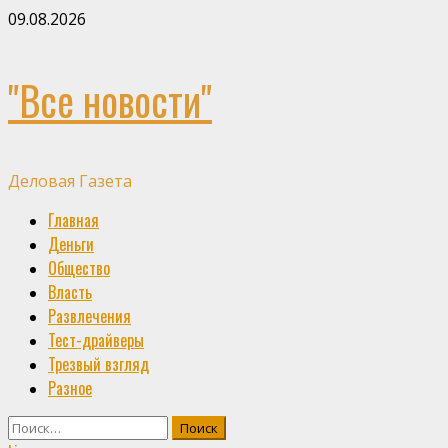
Skip
09.08.2026
to
content
"Все новости"
Деловая Газета
Primary
Главная
Menu
Деньги
Общество
Власть
Развлечения
Тест-драйверы
Трезвый взгляд
Разное
Найти: