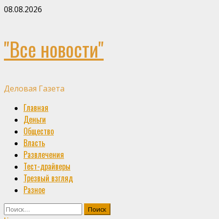
Skip
08.08.2026
to
content
"Все новости"
Деловая Газета
Primary
Главная
Menu
Деньги
Общество
Власть
Развлечения
Тест-драйверы
Трезвый взгляд
Разное
Найти: