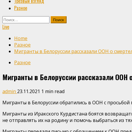
Трезвый взгляд
Разное
Найти:
Live
Home
Разное
Мигранты в Белоруссии рассказали ООН о смертель
Разное
Мигранты в Белоруссии рассказали ООН о 
admin
23.11.2021
1 min read
Мигранты в Белоруссии обратились в ООН с просьбой
Мигранты из Иракского Курдистана боятся возвращать
не отправлять их на родину и помочь выбраться из тя
Мигранты передали письмо с обращением к ООН предс