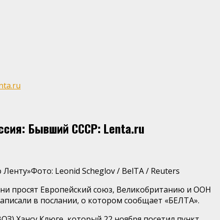
ta.ru
ссия: Бывший СССР: Lenta.ru
ю Ленту»
Фото: Leonid Scheglov / BelTA / Reuters
Они просят Европейский союз, Великобританию и ООН
написали в послании, о котором сообщает «БЕЛТА».
) Хансу Клюге, который 22 ноября посетил пункт