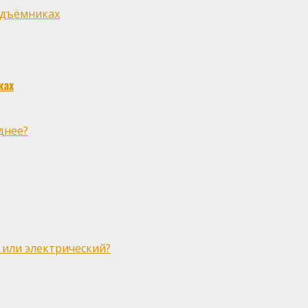
одъёмниках
ках
днее?
 или электрический?