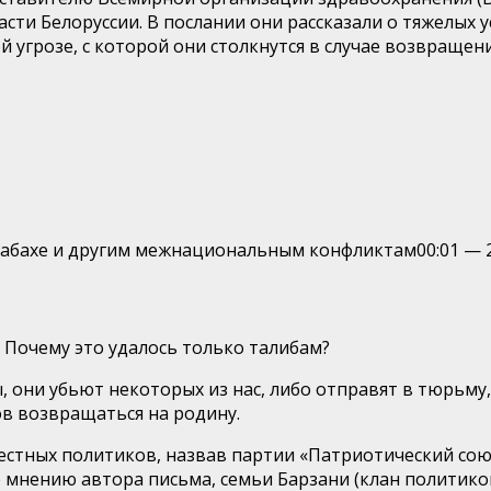
и Белоруссии. В послании они рассказали о тяжелых ус
 угрозе, с которой они столкнутся в случае возвращени
Карабахе и другим межнациональным конфликтам
00:01
—
 Почему это удалось только талибам?
 они убьют некоторых из нас, либо отправят в тюрьму, 
в возвращаться на родину.
стных политиков, назвав партии «Патриотический сою
о мнению автора письма, семьи Барзани (клан политик