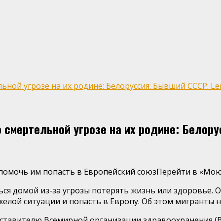
ной угрозе на их родине: Белоруссия: Бывший СССР: Len
смертельной угрозе на их родине: Белору
 помочь им попасть в Европейский союзПерейти в «Мо
ся домой из-за угрозы потерять жизнь или здоровье. 
желой ситуации и попасть в Европу. Об этом мигранты 
тавителю Всемирной организации здравоохранения (ВОЗ