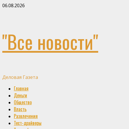
Skip
06.08.2026
to
content
"Все новости"
Деловая Газета
Primary
Главная
Menu
Деньги
Общество
Власть
Развлечения
Тест-драйверы