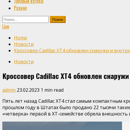
Трезвый взгляд
Разное
Найти:
Live
Home
Новости
Кроссовер Cadillac XT4 обновлен снаружи и внутр
Новости
Кроссовер Cadillac XT4 обновлен снаружи
admin
23.02.2023
1 min read
Пять лет назад Cadillac XT4 стал самым компактным 
прошлом году в Штатах было продано 22 тысячи таких 
«четверка» первой в XT-семействе обрела внешность 