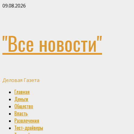
Skip
09.08.2026
to
content
"Все новости"
Деловая Газета
Primary
Главная
Menu
Деньги
Общество
Власть
Развлечения
Тест-драйверы