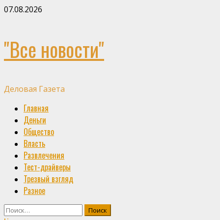
Skip
07.08.2026
to
content
"Все новости"
Деловая Газета
Primary
Главная
Menu
Деньги
Общество
Власть
Развлечения
Тест-драйверы
Трезвый взгляд
Разное
Найти: