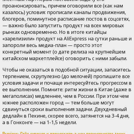
проанонсировать, причем оговорили все (как нам
казалось) условия: прописали каналы продвижения,
блогеров, поминутное расписание постов в соцсетях,
— важно было запустить продукт на всех мировых
рынках одновременно. Но в итоге китайцы
«зарелизили» продукт на AliExpress на сутки раньше и
запороли весь медиа-план — просто этот
конкретный момент (о дате релиза на крупнейшем
китайском маркетплейсе) оговорить с ними забыли.
Чтобы не оказаться в подобной ситуации, запаситесь
терпением, скрупулезно (до мелочей) пропишите все
условия задачи и почаще интересуйтесь прогрессом в
ее выполнении. Помните: ритм жизни в Китае (даже в
мегаполисах) медленнее, чем в России. При этом чем
южнее расположен город — тем больше могут
сдвинуться сроки выполнения задачи. Двухдневный
дедлайн в Пекине, скорее всего, затянется на 3-4 дня,
а в Гонконге — на 1-1,5 недели.
Previous:
Сайт купонов и промокодов: в чем преимущества таких