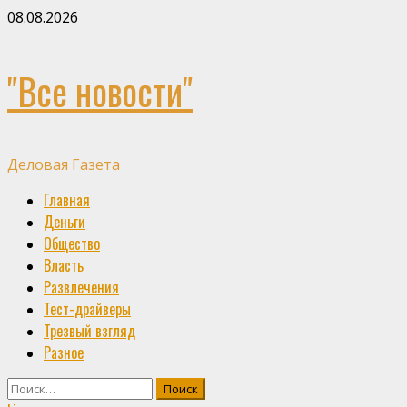
Skip
08.08.2026
to
content
"Все новости"
Деловая Газета
Primary
Главная
Menu
Деньги
Общество
Власть
Развлечения
Тест-драйверы
Трезвый взгляд
Разное
Найти: