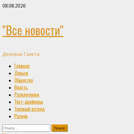
Skip
08.08.2026
to
content
"Все новости"
Деловая Газета
Primary
Главная
Menu
Деньги
Общество
Власть
Развлечения
Тест-драйверы
Трезвый взгляд
Разное
Найти: