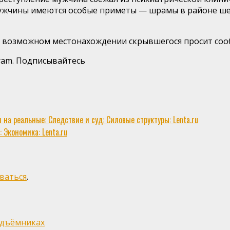
ужчины имеются особые приметы — шрамы в районе шеи,
 возможном местонахождении скрывшегося просит соо
gram. Подписывайтесь
а реальные: Следствие и суд: Силовые структуры: Lenta.ru
Экономика: Lenta.ru
ваться
.
одъёмниках