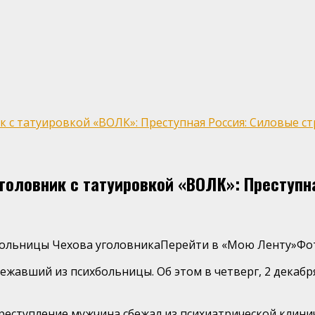
с татуировкой «ВОЛК»: Преступная Россия: Силовые стр
оловник с татуировкой «ВОЛК»: Преступна
больницы Чехова уголовникаПерейти в «Мою Ленту»
Фот
ежавший из психбольницы. Об этом в четверг, 2 декабр
реступление мужчина сбежал из психиатрической клини