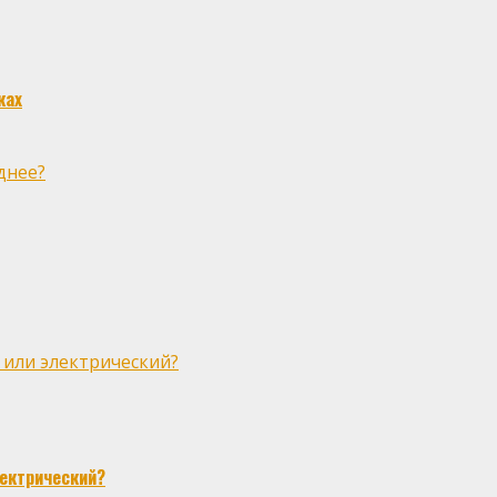
ках
днее?
 или электрический?
лектрический?