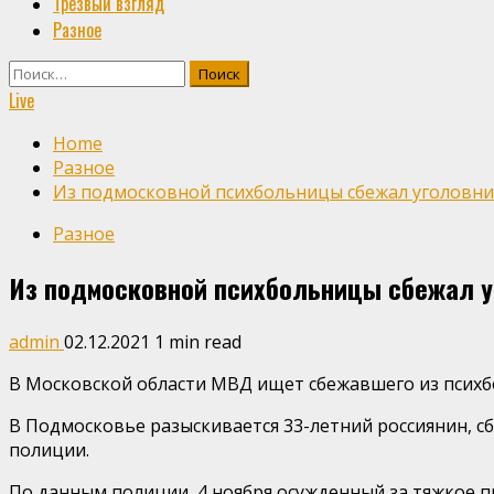
Трезвый взгляд
Разное
Найти:
Live
Home
Разное
Из подмосковной психбольницы сбежал уголовник 
Разное
Из подмосковной психбольницы сбежал уг
admin
02.12.2021
1 min read
В Московской области МВД ищет сбежавшего из псих
В Подмосковье разыскивается 33-летний россиянин, сб
полиции.
По данным полиции, 4 ноября осужденный за тяжкое п