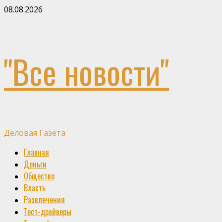
Skip
08.08.2026
to
content
"Все новости"
Деловая Газета
Primary
Главная
Menu
Деньги
Общество
Власть
Развлечения
Тест-драйверы