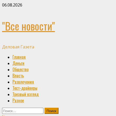
Skip
06.08.2026
to
content
"Все новости"
Деловая Газета
Primary
Главная
Menu
Деньги
Общество
Власть
Развлечения
Тест-драйверы
Трезвый взгляд
Разное
Найти: