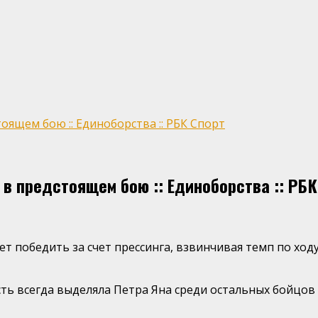
оящем бою :: Единоборства :: РБК Спорт
в предстоящем бою :: Единоборства :: РБК
т победить за счет прессинга, взвинчивая темп по ход
сть всегда выделяла Петра Яна среди остальных бойцов