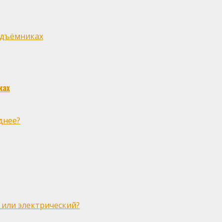
одъёмниках
ках
днее?
 или электрический?