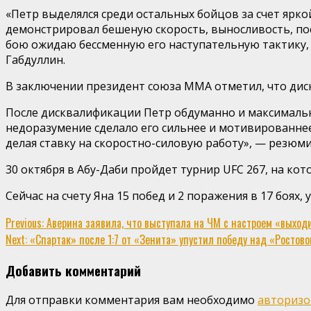
«Петр выделялся среди остальных бойцов за счет ярко
демонстрировал бешеную скорость, выносливость, по
бою ожидаю бессменную его наступательную тактику, 
Габдуллин.
В заключении президент союза ММА отметил, что дис
После дисквалификации Петр обдуманно и максимальн
недоразумение сделало его сильнее и мотивированнее.
делая ставку на скоростно-силовую работу», — резюм
30 октября в Абу-Даби пройдет турнир UFC 267, на кот
Сейчас на счету Яна 15 побед и 2 поражения в 17 боях,
Continue
Previous:
Аверина заявила, что выступала на ЧМ с настроем «выходить
Next:
«Спартак» после 1:7 от «Зенита» упустил победу над «Ростовом»
Reading
Добавить комментарий
Для отправки комментария вам необходимо
авторизо