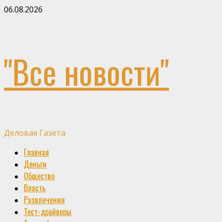
Skip
06.08.2026
to
content
"Все новости"
Деловая Газета
Primary
Главная
Menu
Деньги
Общество
Власть
Развлечения
Тест-драйверы