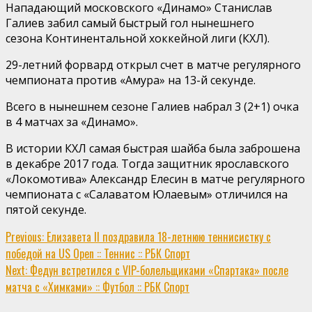
Нападающий московского «Динамо» Станислав
Галиев забил самый быстрый гол нынешнего
сезона Континентальной хоккейной лиги (КХЛ).
29-летний форвард открыл счет в матче регулярного
чемпионата против «Амура» на 13-й секунде.
Всего в нынешнем сезоне Галиев набрал 3 (2+1) очка
в 4 матчах за «Динамо».
В истории КХЛ самая быстрая шайба была заброшена
в декабре 2017 года. Тогда защитник ярославского
«Локомотива» Александр Елесин в матче регулярного
чемпионата с «Салаватом Юлаевым» отличился на
пятой секунде.
Continue
Previous:
Елизавета II поздравила 18-летнюю теннисистку с
победой на US Open :: Теннис :: РБК Спорт
Reading
Next:
Федун встретился с VIP-болельщиками «Спартака» после
матча с «Химками» :: Футбол :: РБК Спорт