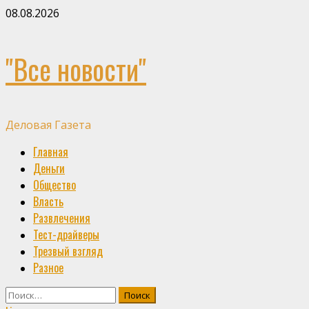
Skip
08.08.2026
to
content
"Все новости"
Деловая Газета
Primary
Главная
Menu
Деньги
Общество
Власть
Развлечения
Тест-драйверы
Трезвый взгляд
Разное
Найти: