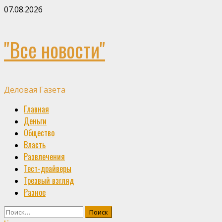
Skip
07.08.2026
to
content
"Все новости"
Деловая Газета
Primary
Главная
Menu
Деньги
Общество
Власть
Развлечения
Тест-драйверы
Трезвый взгляд
Разное
Найти: