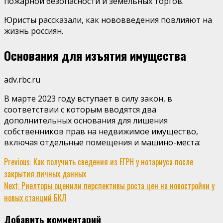
пожарной безопасности и земельных торгов.
Юристы рассказали, как нововведения повлияют на
жизнь россиян.
Основания для изъятия имущества
adv.rbc.ru
В марте 2023 году вступает в силу закон, в
соответствии с которым вводятся два
дополнительных основания для лишения
собственников прав на недвижимое имущество,
включая отдельные помещения и машино-места:
Continue
Previous:
Как получить сведения из ЕГРН у нотариуса после
закрытия личных данных
Reading
Next:
Риелторы оценили перспективы роста цен на новостройки у
новых станций БКЛ
Добавить комментарий