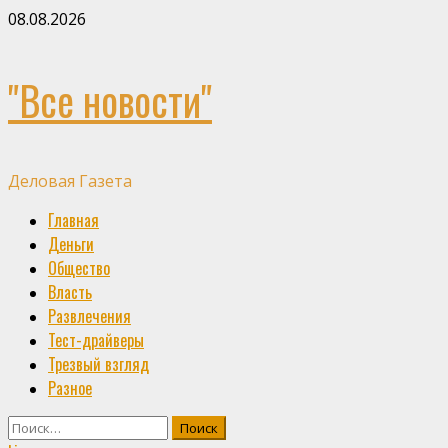
Skip
08.08.2026
to
content
"Все новости"
Деловая Газета
Primary
Главная
Menu
Деньги
Общество
Власть
Развлечения
Тест-драйверы
Трезвый взгляд
Разное
Найти: