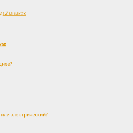
одъёмниках
ках
днее?
 или электрический?