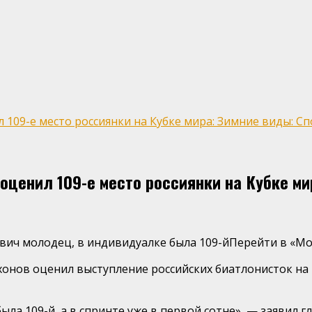
09-е место россиянки на Кубке мира: Зимние виды: Спо
ценил 109-е место россиянки на Кубке мир
евич молодец, в индивидуалке была 109-йПерейти в «М
нов оценил выступление российских биатлонисток на п
ла 109-й, а в спринте уже в первой сотне», — заявил г