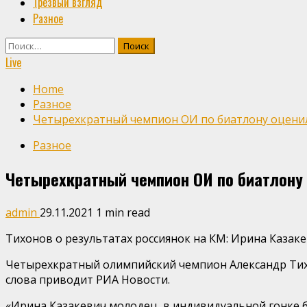
Трезвый взгляд
Разное
Найти:
Live
Home
Разное
Четырехкратный чемпион ОИ по биатлону оценил 1
Разное
Четырехкратный чемпион ОИ по биатлону о
admin
29.11.2021
1 min read
Тихонов о результатах россиянок на КМ: Ирина Казак
Четырехкратный олимпийский чемпион Александр Тихо
слова приводит РИА Новости.
«Ирина Казакевич молодец, в индивидуальной гонке бы