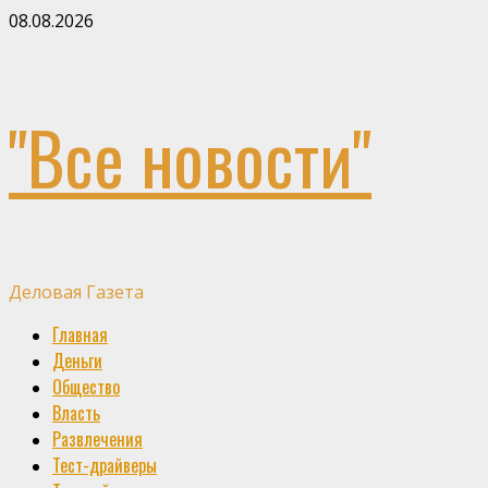
Skip
08.08.2026
to
content
"Все новости"
Деловая Газета
Primary
Главная
Menu
Деньги
Общество
Власть
Развлечения
Тест-драйверы