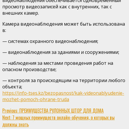
видеонаблюдения обеспечивается одновременный
просмотр видеозаписей как с внутренних, так с
внешних камер.
Камера видеонаблюдения может быть использована
в:
— системах охранного видеонаблюдения;
— видеонаблюдения за зданиями и сооружениями;
— наблюдения за местами проведения работ на
опасном производстве;
— контроля за происходящим на территории любого
объекта;
https://info-tses.kz/bezopasnost/kak-videonablyudenie-
mozhet-pomoch-ohrane-truda
Continue
Previous:
ПРЕИМУЩЕСТВА РУЛОННЫХ ШТОР ДЛЯ ДОМА
Next:
7 мощных преимуществ онлайн-обучения, о которых вы
Reading
должны знать