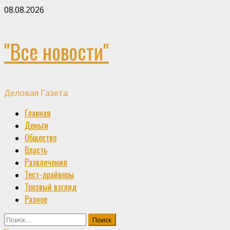
Skip
08.08.2026
to
content
"Все новости"
Деловая Газета
Primary
Главная
Menu
Деньги
Общество
Власть
Развлечения
Тест-драйверы
Трезвый взгляд
Разное
Найти: