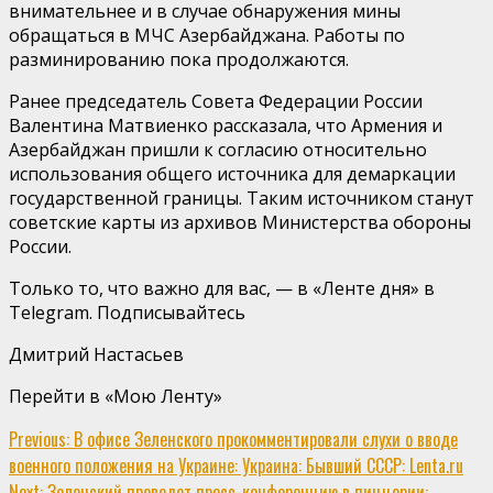
внимательнее и в случае обнаружения мины
обращаться в МЧС Азербайджана. Работы по
разминированию пока продолжаются.
Ранее председатель Совета Федерации России
Валентина Матвиенко рассказала, что Армения и
Азербайджан пришли к согласию относительно
использования общего источника для демаркации
государственной границы. Таким источником станут
советские карты из архивов Министерства обороны
России.
Только то, что важно для вас, — в «Ленте дня» в
Telegram. Подписывайтесь
Дмитрий Настасьев
Перейти в «Мою Ленту»
Continue
Previous:
В офисе Зеленского прокомментировали слухи о вводе
военного положения на Украине: Украина: Бывший СССР: Lenta.ru
Reading
Next:
Зеленский проведет пресс-конференцию в пиццерии: