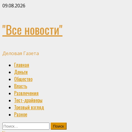
Skip
09.08.2026
to
content
"Все новости"
Деловая Газета
Primary
Главная
Menu
Деньги
Общество
Власть
Развлечения
Тест-драйверы
Трезвый взгляд
Разное
Найти: